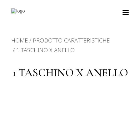
HOME
PRODOTTO CARATTERISTICHE
prodotti
1 TASCHINO X ANELLO
about
1 TASCHINO X ANELLO
personalizzazioni
fiere
contatti
outlet
Ricerca
prodotti