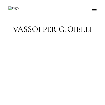
HOME
VASSOI PER GIOIELLI
VASSOI PER GIOIELLI
prodotti
about
personalizzazioni
fiere
contatti
outlet
Ricerca
prodotti