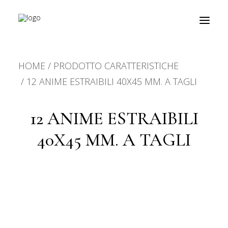
HOME
PRODOTTO CARATTERISTICHE
prodotti
12 ANIME ESTRAIBILI 40X45 MM. A TAGLI
about
12 ANIME ESTRAIBILI
personalizzazioni
40X45 MM. A TAGLI
fiere
contatti
outlet
Ricerca
prodotti