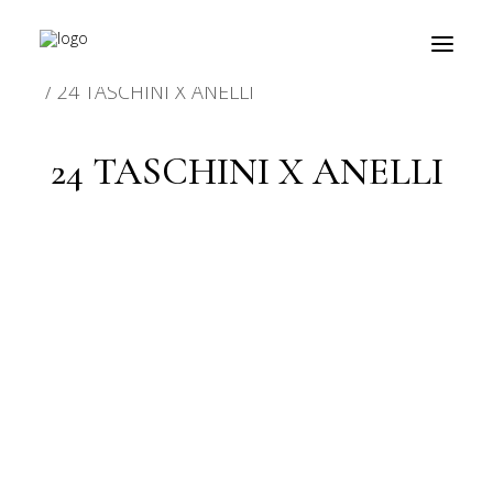
HOME
PRODOTTO CARATTERISTICHE
24 TASCHINI X ANELLI
24 TASCHINI X ANELLI
prodotti
about
personalizzazioni
fiere
contatti
outlet
Ricerca
prodotti