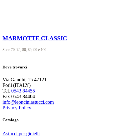
MARMOTTE CLASSIC
Serie
70, 75, 80, 85, 90 e 100
Dove trovarci
Via Gandhi, 15 47121
Forlì (ITALY)
Tel.
0543 84455
Fax 0543 84404
info@leonciniastucci.com
Privacy Policy
Catalogo
Astucci per gioielli