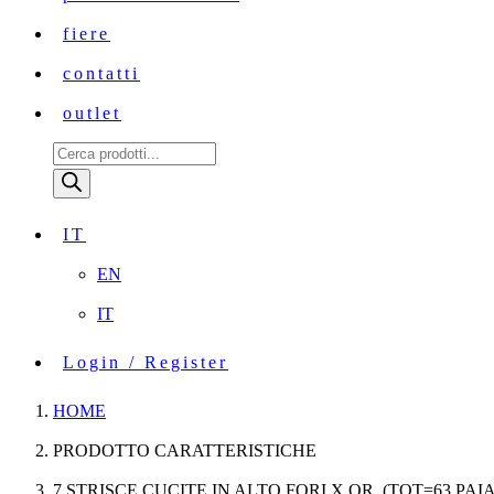
fiere
contatti
outlet
Ricerca
prodotti
IT
EN
IT
Login / Register
HOME
PRODOTTO CARATTERISTICHE
7 STRISCE CUCITE IN ALTO,FORI X OR. (TOT=63 PAIA