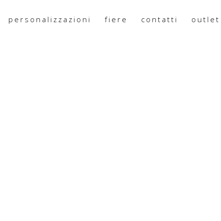
personalizzazioni
fiere
contatti
outlet
9 CANALI X BRACCIALI