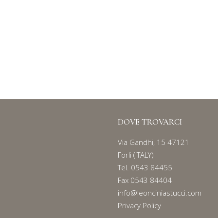
MEZZI ROTOLI IN TESSUTO
Serie
167
DOVE TROVARCI
Via Gandhi, 15 47121
Forlì (ITALY)
Tel.
0543 84455
Fax 0543 84404
info@leonciniastucci.com
Privacy Policy