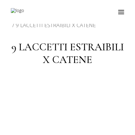
HOME
PRODOTTO CARATTERISTICHE
9 LACCETTI ESTRAIBILI X CATENE
9 LACCETTI ESTRAIBILI
prodotti
X CATENE
about
personalizzazioni
fiere
contatti
outlet
Ricerca
prodotti