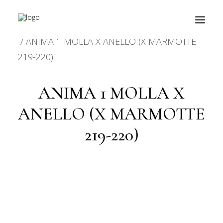
HOME
PRODOTTO CARATTERISTICHE
ANIMA 1 MOLLA X ANELLO (X MARMOTTE
219-220)
prodotti
ANIMA 1 MOLLA X
about
ANELLO (X MARMOTTE
personalizzazioni
219-220)
fiere
contatti
outlet
Ricerca
prodotti