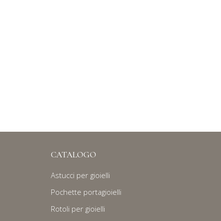
CATALOGO
Astucci per gioielli
Pochette portagioielli
Rotoli per gioielli