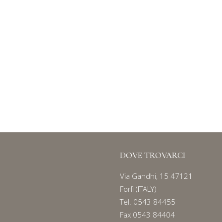
CUSTODIE BOOK
Serie
81
DOVE TROVARCI
Via Gandhi, 15 47121
Forlì (ITALY)
Tel.
0543 84455
Fax 0543 84404