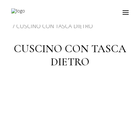
HOME
PRODOTTO CARATTERISTICHE
CUSCINO CON TASCA DIETRO
CUSCINO CON TASCA
prodotti
DIETRO
about
personalizzazioni
fiere
contatti
outlet
Ricerca
prodotti