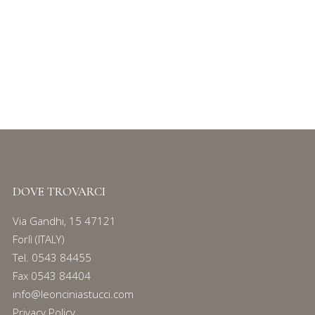
ESPOSITORI PER BRACCIALI E OROLOGI
/ 3
Bracciali e orologi
Serie
197
DOVE TROVARCI
Via Gandhi, 15 47121
Forlì (ITALY)
Tel.
0543 84455
Fax 0543 84404
info@leonciniastucci.com
Privacy Policy