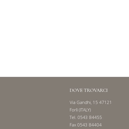
ACCESSORI PER ROTOLI
Serie
171
DOVE TROVARCI
Via Gandhi, 15 47121
Forlì (ITALY)
Tel.
0543 84455
Fax 0543 84404