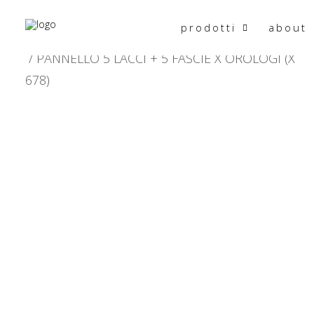
prodotti
about
HOME
PRODOTTO CARATTERISTICHE
PANNELLO 5 LACCI + 5 FASCIE X OROLOGI (X
678)