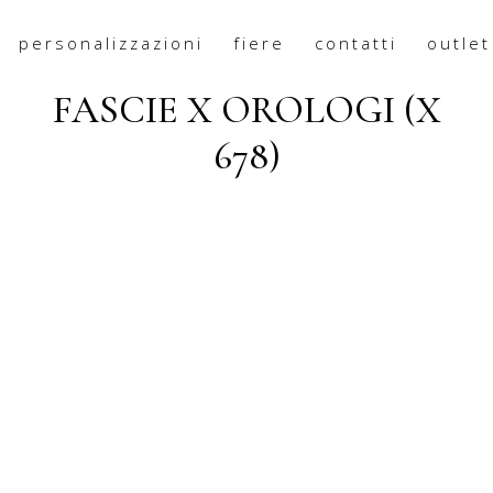
personalizzazioni
fiere
contatti
outlet
PANNELLO 5 LACCI + 5
FASCIE X OROLOGI (X
678)