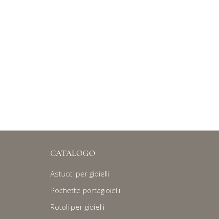
CATALOGO
Astucci per gioielli
Pochette portagioielli
Rotoli per gioielli