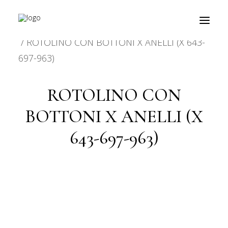
HOME
PRODOTTO CARATTERISTICHE
ROTOLINO CON BOTTONI X ANELLI (X 643-
697-963)
prodotti
ROTOLINO CON
about
BOTTONI X ANELLI (X
personalizzazioni
643-697-963)
fiere
contatti
outlet
Ricerca
prodotti