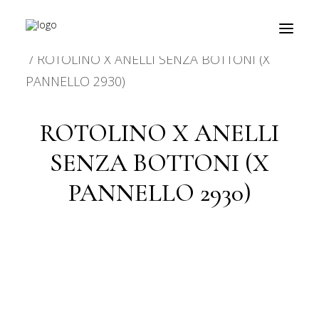
HOME
PRODOTTO CARATTERISTICHE
ROTOLINO X ANELLI SENZA BOTTONI (X
PANNELLO 2930)
prodotti
ROTOLINO X ANELLI
about
SENZA BOTTONI (X
personalizzazioni
PANNELLO 2930)
fiere
contatti
outlet
Ricerca
prodotti