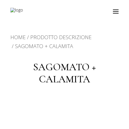
HOME
PRODOTTO DESCRIZIONE
prodotti
SAGOMATO + CALAMITA
about
SAGOMATO +
personalizzazioni
CALAMITA
fiere
contatti
outlet
Ricerca
prodotti