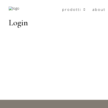
prodotti
about
Login
Only fill in if you are not human
Keep me signed in
Register
Forgot your password?