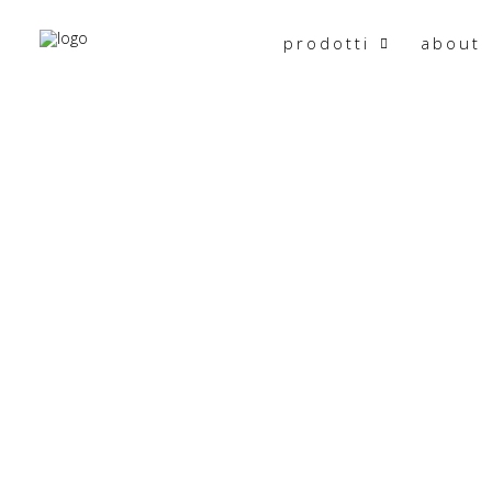
prodotti
about
HOME
PRODOTTO MISURE
100X170