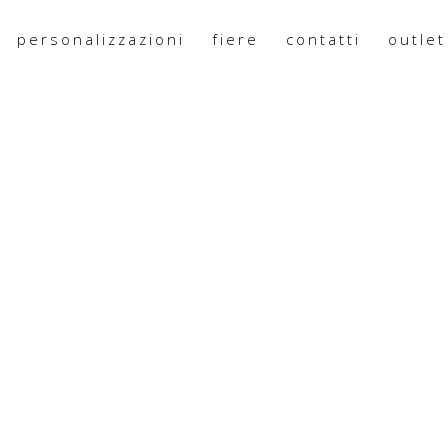
personalizzazioni
fiere
contatti
outlet
100X170