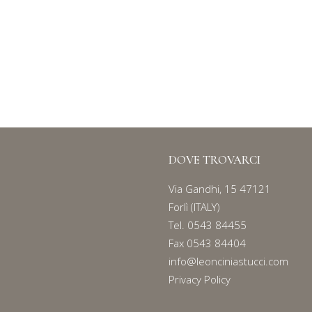
SACCHETTI QUADRATI
Serie
120
DOVE TROVARCI
Via Gandhi, 15 47121
Forlì (ITALY)
Tel.
0543 84455
Fax 0543 84404
info@leonciniastucci.com
Privacy Policy