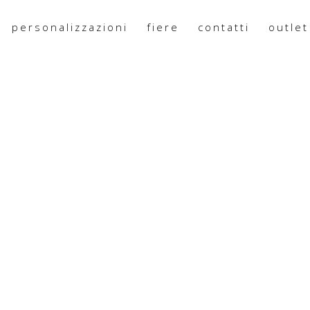
personalizzazioni
fiere
contatti
outlet
110X127