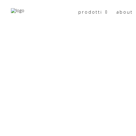
prodotti
about
HOME
PRODOTTO MISURE
110X127