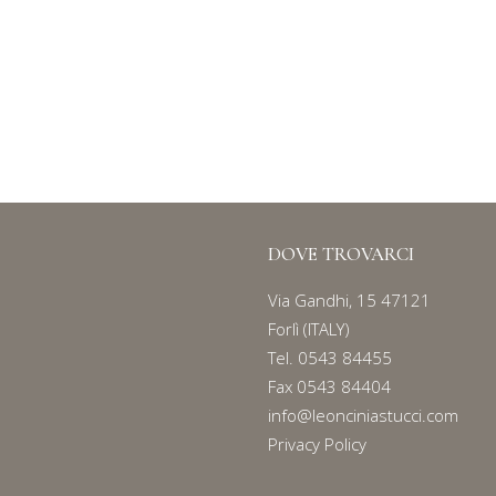
SACCHETTI ANFORA
Serie
120
DOVE TROVARCI
Via Gandhi, 15 47121
Forlì (ITALY)
Tel.
0543 84455
Fax 0543 84404
info@leonciniastucci.com
Privacy Policy