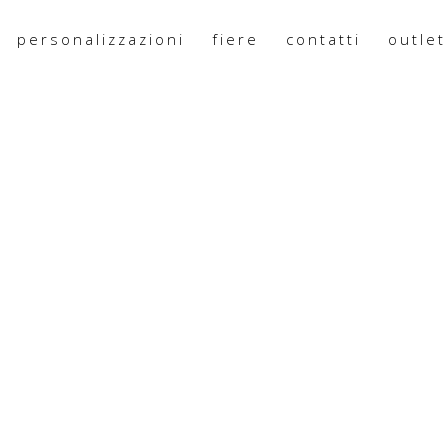
personalizzazioni
fiere
contatti
outlet
185X145X45