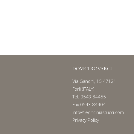
MARMOTTE CLASSIC
Serie
70, 75, 80, 85, 90 e 100
DOVE TROVARCI
Via Gandhi, 15 47121
Forlì (ITALY)
Tel.
0543 84455
Fax 0543 84404
info@leonciniastucci.com
Privacy Policy