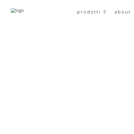
prodotti
about
HOME
PRODOTTO MISURE
185X145X45