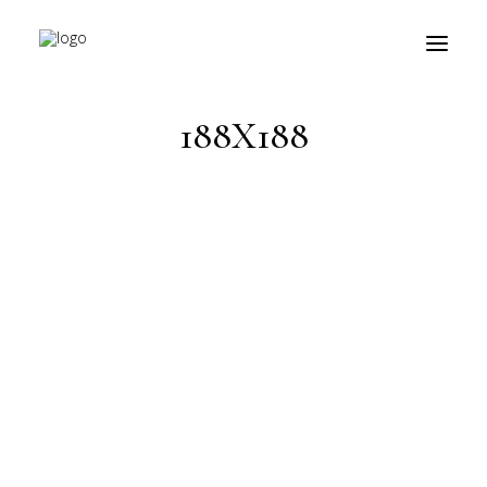
HOME
PRODOTTO MISURE
188X188
188X188
prodotti
about
personalizzazioni
fiere
contatti
outlet
Ricerca
prodotti