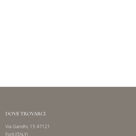
IT
Login / Register
SACCHETTI QUADRATI
Serie
120
DOVE TROVARCI
Via Gandhi, 15 47121
Forlì (ITALY)