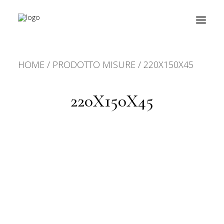
HOME
PRODOTTO MISURE
220X150X45
prodotti
about
220X150X45
personalizzazioni
fiere
contatti
outlet
Ricerca
prodotti