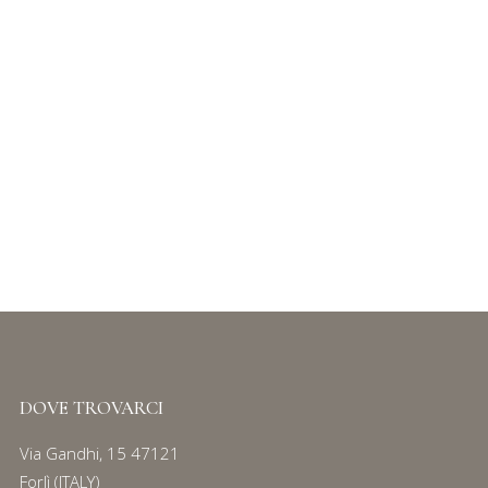
IT
Login / Register
SONDRIO
Serie
143
DOVE TROVARCI
Via Gandhi, 15 47121
Forlì (ITALY)