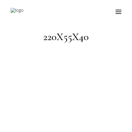
HOME
PRODOTTO MISURE
220X55X40
220X55X40
prodotti
about
personalizzazioni
fiere
contatti
outlet
Ricerca
prodotti