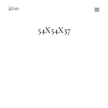
HOME
PRODOTTO MISURE
54X54X37
54X54X37
prodotti
about
personalizzazioni
fiere
contatti
outlet
Ricerca
prodotti