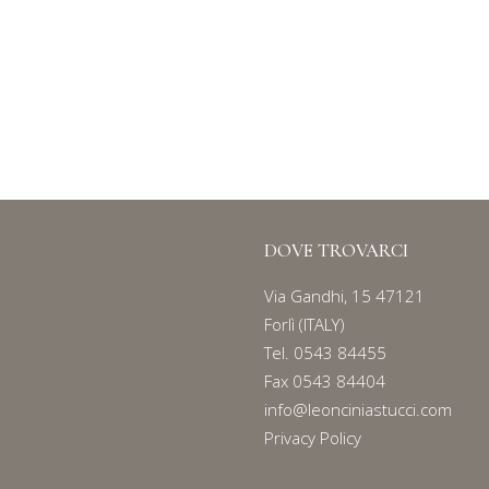
ASTI
Serie
135
DOVE TROVARCI
Via Gandhi, 15 47121
Forlì (ITALY)
Tel.
0543 84455
Fax 0543 84404
info@leonciniastucci.com
Privacy Policy