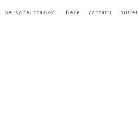
personalizzazioni
fiere
contatti
outlet
62X65X55