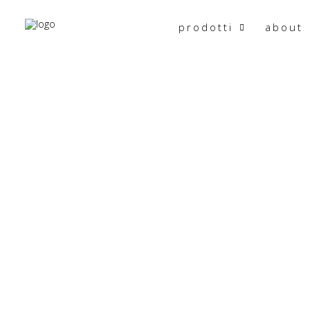
prodotti
about
HOME
PRODOTTO MISURE
62X65X55