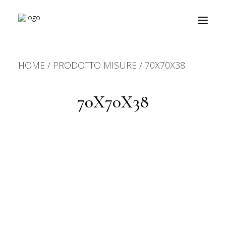
HOME
PRODOTTO MISURE
70X70X38
prodotti
about
70X70X38
personalizzazioni
fiere
contatti
outlet
Ricerca
prodotti