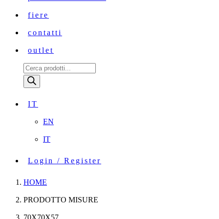
fiere
contatti
outlet
Ricerca
prodotti
IT
EN
IT
Login / Register
HOME
PRODOTTO MISURE
70X70X57