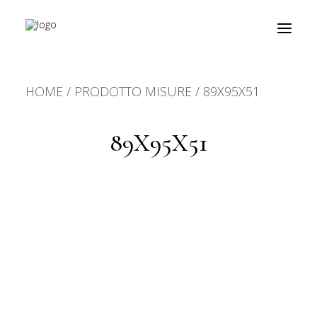
HOME
PRODOTTO MISURE
89X95X51
prodotti
about
89X95X51
personalizzazioni
fiere
contatti
outlet
Ricerca
prodotti