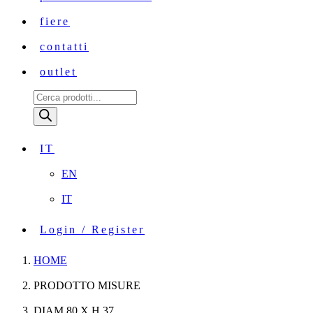
fiere
contatti
outlet
Ricerca
prodotti
IT
EN
IT
Login / Register
HOME
PRODOTTO MISURE
DIAM.80 X H.37