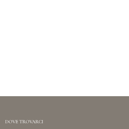
IT
Login / Register
ESP.IN METALLO PER BRACCIALI 2
Espositori in metallo
Serie
1206
DOVE TROVARCI