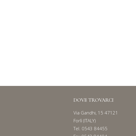
DOVE TROVARCI
Via Gandhi, 15 47121
Forlì (ITALY)
Tel.
0543 84455