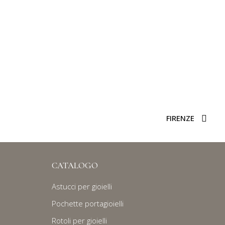
FIRENZE
CATALOGO
Astucci per gioielli
Pochette portagioielli
Rotoli per gioielli