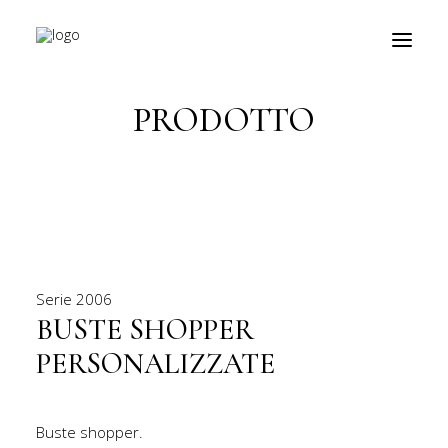
Torna indietro
PRODOTTO
prodotti
about
personalizzazioni
fiere
Serie
2006
contatti
BUSTE SHOPPER
PERSONALIZZATE
outlet
Ricerca
Buste shopper.
prodotti