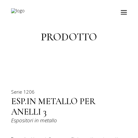
Torna indietro
PRODOTTO
prodotti
about
personalizzazioni
fiere
Serie
1206
contatti
ESP.IN METALLO PER
ANELLI
3
outlet
Espositori in metallo
Ricerca
prodotti