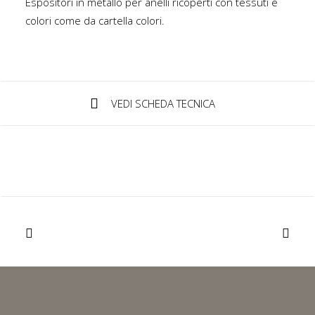
Espositori in metallo per anelli ricoperti con tessuti e
colori come da cartella colori.
IT
Login / Register
VEDI SCHEDA TECNICA