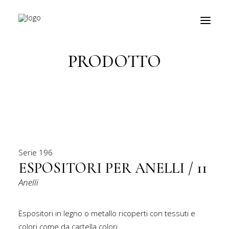
Torna indietro
PRODOTTO
prodotti
about
personalizzazioni
fiere
Serie
196
contatti
ESPOSITORI PER ANELLI / 11
Anelli
outlet
Ricerca
Espositori in legno o metallo ricoperti con tessuti e
prodotti
colori come da cartella colori.