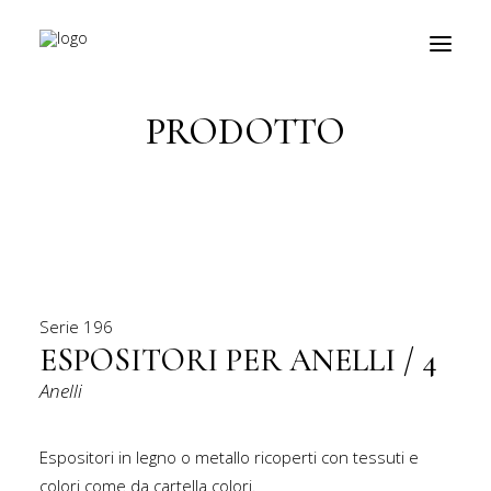
Torna indietro
PRODOTTO
prodotti
about
personalizzazioni
fiere
Serie
196
contatti
ESPOSITORI PER ANELLI / 4
Anelli
outlet
Ricerca
Espositori in legno o metallo ricoperti con tessuti e
prodotti
colori come da cartella colori.