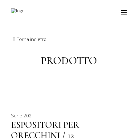
Torna indietro
prodotti
PRODOTTO
about
personalizzazioni
fiere
contatti
outlet
Serie
202
ESPOSITORI PER
Ricerca
ORECCHINI / 12
prodotti