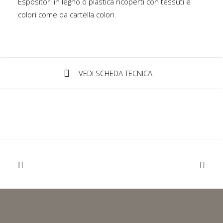
Espositori in legno o plastica ricoperti con tessuti e
colori come da cartella colori.
IT
Login / Register
VEDI SCHEDA TECNICA