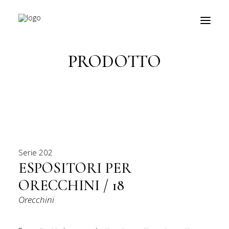
Torna indietro
PRODOTTO
prodotti
about
personalizzazioni
fiere
Serie
202
contatti
ESPOSITORI PER
ORECCHINI / 18
outlet
Orecchini
Ricerca
prodotti