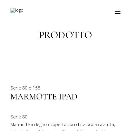
Torna indietro
PRODOTTO
prodotti
about
personalizzazioni
fiere
Serie
80 e 158
contatti
MARMOTTE IPAD
outlet
Serie
80
Ricerca
Marmotte in legno ricoperto con chiusura a calamita,
prodotti