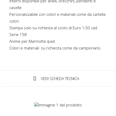
interni disponibili per anelli, orecchini, pendenti e
caselle.
Personalizzabile con colori e materiali come da cartella
IT
colori.
Stampa solo su richiesta al costo di Euro 1,50 cad.
Serie
158
Login / Register
Anime per
Marmotte ipad
.
Colori e materiali: su richiesta come da campionario.
VEDI SCHEDA TECNICA