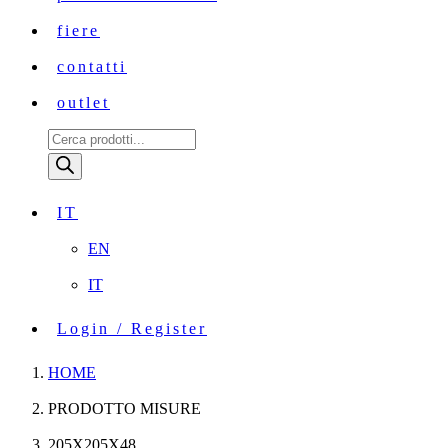
fiere
contatti
outlet
Ricerca
prodotti
IT
EN
IT
Login / Register
HOME
PRODOTTO MISURE
205X205X48