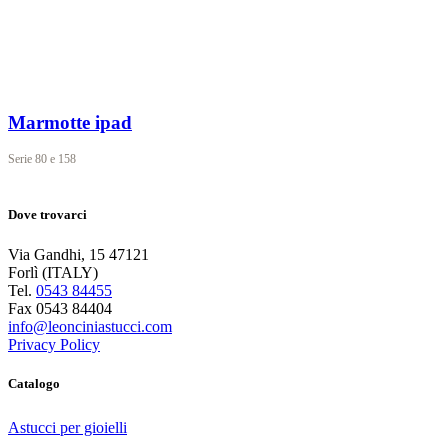
Marmotte ipad
Serie
80 e 158
Dove trovarci
Via Gandhi, 15 47121
Forlì (ITALY)
Tel.
0543 84455
Fax 0543 84404
info@leonciniastucci.com
Privacy Policy
Catalogo
Astucci per gioielli