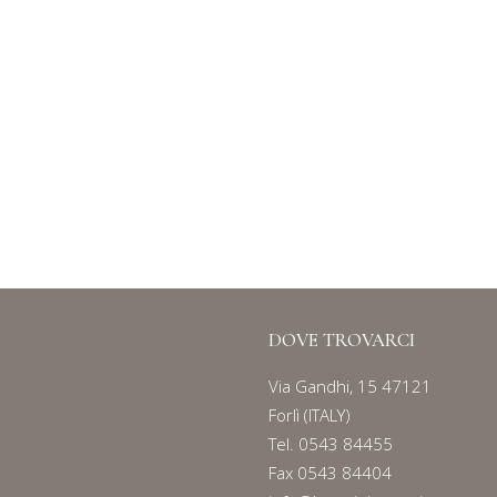
MARMOTTE IPAD
Serie
80 e 158
DOVE TROVARCI
Via Gandhi, 15 47121
Forlì (ITALY)
Tel.
0543 84455
Fax 0543 84404