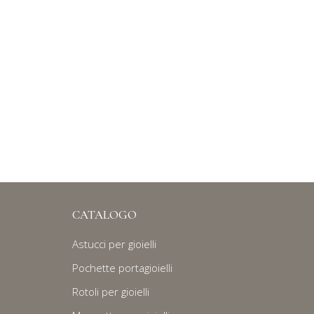
CATALOGO
Astucci per gioielli
Pochette portagioielli
Rotoli per gioielli