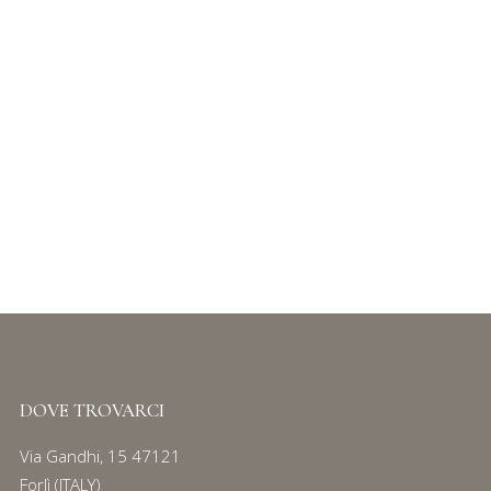
IT
Login / Register
MARMOTTE IPAD
Serie
80 e 158
DOVE TROVARCI
Via Gandhi, 15 47121
Forlì (ITALY)