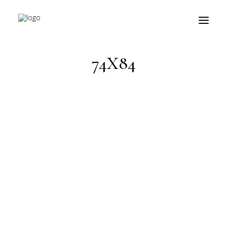
HOME
PRODOTTO MISURE
74X84
74X84
prodotti
about
personalizzazioni
fiere
contatti
outlet
Ricerca
prodotti