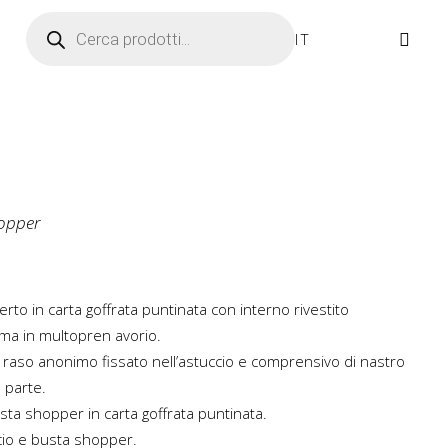
Ricerca prodotti
IT
opper
erto in carta goffrata puntinata con interno rivestito
ima in multopren avorio.
 raso anonimo fissato nell’astuccio e comprensivo di nastro
a parte.
ta shopper in carta goffrata puntinata.
cio e busta shopper.