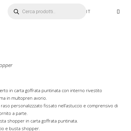
Ricerca prodotti
IT
hopper
erto in carta goffrata puntinata con interno rivestito
ima in multopren avorio.
raso personalizzzato fissato nell’astuccio e comprensivo di
ornito a parte.
ta shopper in carta goffrata puntinata.
cio e busta shopper.